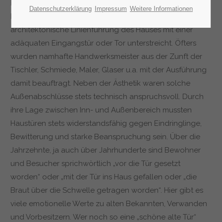
harmonische Eingliederung der Haustür in die
Datenschutzerklärung
Impressum
Weitere Informationen
Fassadengestaltung berücksichtigt. Vielfach wurde die
architektonische Linienführung des Hauses mit einer
adäquaten Eingangstür oder Tor unterstreicht. Öfters
wurden namhafte Handwerksmeister aus der Zunft der
Tischler, Schmiede, Maler, Glaser u.a. mit der Ausführung
damit beauftragt. Neben der Ästhetik waren solche
Außenabschlüsse stets technisch anspruchsvoll. Durch
ihre Lage zwischen Inn- und Außenbereich mussten
Haustüren stets widerstandsfähig gegen Eindringlinge,
Bewitterung und starke Beanspruchung sein. Über die
Jahrzehnte, ja auch über Jahrhunderte sind Bewohner
und Besucher sprichwörtlich „vor die Tür gesetzt
worden“ oder „mit der Tür ins Haus gefallen oder „die
Braut über die Schwelle getragen worden“. Hier gibt es
viele emotionelle Werte zu alten Bekannten, Verwanden
und Vorbesitzern. Wer noch so eine „schöne alte Tür“