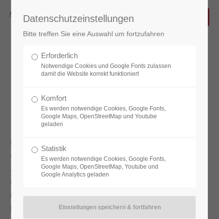
Datenschutzeinstellungen
Bitte treffen Sie eine Auswahl um fortzufahren
Erforderlich
Renovierung / Restarurierung
Notwendige Cookies und Google Fonts zulassen
damit die Website korrekt funktioniert
Türen
Komfort
Es werden notwendige Cookies, Google Fonts,
Google Maps, OpenStreetMap und Youtube
geladen
Haustüren werden mit Recht als Visitenkarte des Hauses
Statistik
und seiner Bewohner bezeichnet. Hier übertritt der
Es werden notwendige Cookies, Google Fonts,
Google Maps, OpenStreetMap, Youtube und
Außenstehende eine Grenze zwischen Öffentlichkeit und
Google Analytics geladen
Privatsphäre, die schon den ersten Aufschluss über die
Bewohner geben kann. Architekten, Baumeister und
Handwerker haben in der Vergangenheit vielfach auf die