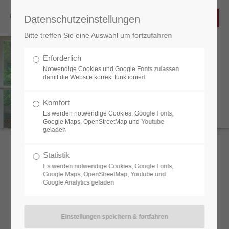
Datenschutzeinstellungen
Bitte treffen Sie eine Auswahl um fortzufahren
Erforderlich
Notwendige Cookies und Google Fonts zulassen
damit die Website korrekt funktioniert
Komfort
Es werden notwendige Cookies, Google Fonts,
UNSERE FENSTER
Google Maps, OpenStreetMap und Youtube
geladen
Statistik
Es werden notwendige Cookies, Google Fonts,
TISCHLEREI MOSER
Google Maps, OpenStreetMap, Youtube und
Google Analytics geladen
Unser Ziel ist es Fenster und Türen in historischen
Gebäuden zu erhalten und zu restaurieren. Fenster und