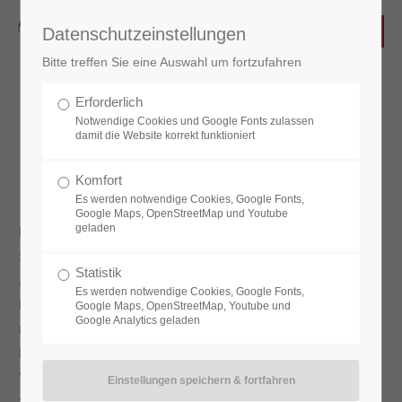
Datenschutzeinstellungen
Bitte treffen Sie eine Auswahl um fortzufahren
Erforderlich
Rekonstruktion Fenster
Notwendige Cookies und Google Fonts zulassen
damit die Website korrekt funktioniert
Komfort
Es werden notwendige Cookies, Google Fonts,
Google Maps, OpenStreetMap und Youtube
geladen
Meistens machen wir einen Nachbau mit den typischen
Stilelementen wie filigrane Sprossen, schmalen
Statistik
Ansichtsbreiten, echten Holzwetterschenkel, schlanken
Es werden notwendige Cookies, Google Fonts,
Profielen, historisierende Oliven (Fenstergriff) u.a., jedoch
Google Maps, OpenStreetMap, Youtube und
Google Analytics geladen
mit aktueller verdeckt liegender Techik und modernen
Bedienungskomfort. Ein eigenes Thema sind die
Verglasungen Zweifach- oder Dreifachisolierglas,