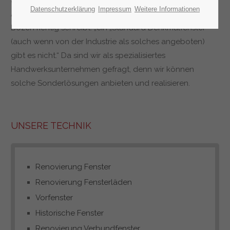
Schallschutz-, Wärmeschutz- Sicherheits- sowie
Datenschutzerklärung
Impressum
Weitere Informationen
Antikgläser. Wie das Amt für Bau- und Kulturdenkmäler in
Bozen richtig schreibt: „ein „Standard Denkmalfenster“
(auch wenn von der Industrie als solches angeboten)
gibt es nicht.“ Da sind wir als spezialisiertes
Handwerksunternehmen gefragt, denn wir können
solche Sonderlösungen anbieten und realisieren.
UNSERE TECHNIK
Renovierung Fenster
Renovierung Fensterläden
Vorfenster
Historische Fenster
Renovierung Verbundfenster