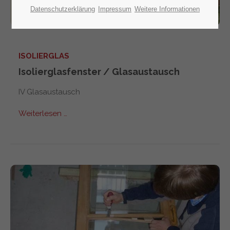
Datenschutzerklärung
Impressum
Weitere Informationen
ISOLIERGLAS
Isolierglasfenster / Glasaustausch
IV Glasaustausch
Weiterlesen …