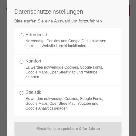
Datenschutzeinstellungen
Bitte treffen Sie eine Auswahl um fortzufahren
Erforderlich
Instandhaltungs- und
Notwendige Cookies und Google Fonts zulassen
damit die Website korrekt funktioniert
Pflegeanleitung
für
Fenster, Türen, Möbel,
Komfort
Es werden notwendige Cookies, Google Fonts,
Einrichtung u.a.
Google Maps, OpenStreetMap und Youtube
geladen
Statistik
Es werden notwendige Cookies, Google Fonts,
Google Maps, OpenStreetMap, Youtube und
Während der Bauphase:
Google Analytics geladen
Achten Sie auf ausreichenden Schutz während der
gesamten Bauzeit.