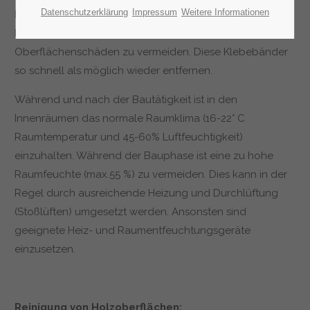
Datenschutzerklärung
Impressum
Weitere Informationen
Beim Abkleben zum Schutz Ihre Bauteile während der
Bauphase nur geeignete Klebebänder benutzen, um
Oberflächenschäden zu vermeiden. Diese Klebebänder
so schnell als möglich wieder entfernen.
Während und nach der Bautätigkeit ist in den
Innenräumen das normale Raumklima (16-22° C
Raumtemperatur und 45-60% Luftfeuchtigkeit)
einzuhalten. Während der Bauphase ist eine zu hohe
Raumfeuchte (max.55 %) zu vermeiden. Dies kann in der
Regel durch ausreichende Heizung und Durchlüftung
(Stoßlüften) umgesetzt werden. Ansonsten sind
geeignete Heiz- und Raumentfeuchtungsgeräte
einzusetzen.
Reinigung von Holzoberflächen: